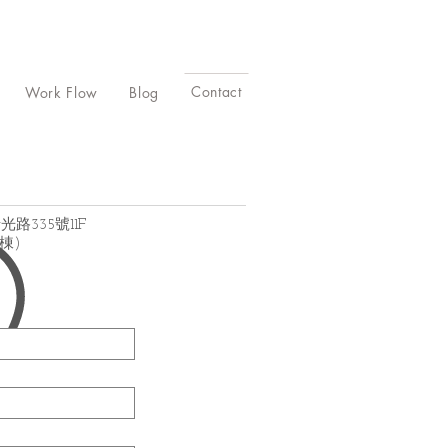
Contact
Work Flow
Blog
路335號11F
棟)