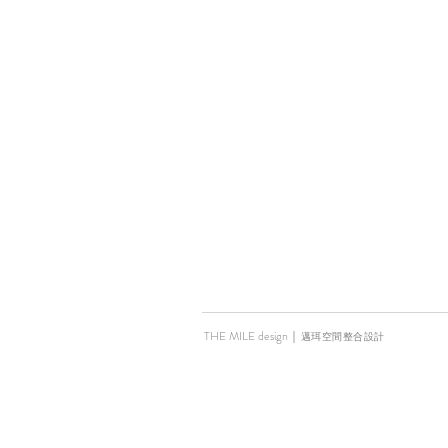
THE MILE design
｜
邁珥空間整合設計