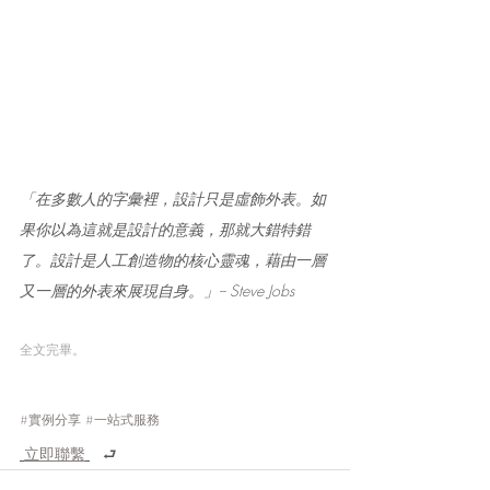
「在多數人的字彙裡，設計只是虛飾外表。如
果你以為這就是設計的意義，那就大錯特錯
了。設計是人工創造物的核心靈魂，藉由一層
又一層的外表來展現自身。」-- Steve Jobs
全文完畢。 
#實例分享
#一站式服務
立即聯繫
   ⮐