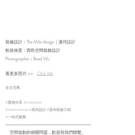
裝修設計：The Mile design｜邁珥設計
軟裝佈置：西邑空間裝飾設計
Photographer：Brad Wu
看更多照片 >>   
Click Me
全文完畢。
#實例分享
#mileswork
#interiordesign
#室內設計
#室內裝修工程
#一站式服務
空間規劃的相關問題，歡迎與我們聯繫。 