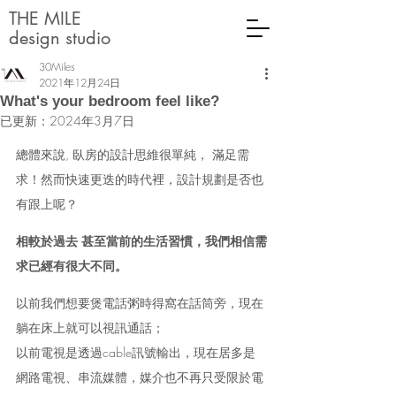
THE MILE
design studio
30Miles
2021年12月24日
What's your bedroom feel like?
已更新：
2024年3月7日
總體來說, 臥房的設計思維很單純， 滿足需
求！然而快速更迭的時代裡，設計規劃是否也
有跟上呢？
相較於過去 甚至當前的生活習慣，我們相信需
求已經有很大不同。
以前我們想要煲電話粥時得窩在話筒旁，現在
躺在床上就可以視訊通話；
以前電視是透過cable訊號輸出，現在居多是
網路電視、串流媒體，媒介也不再只受限於電