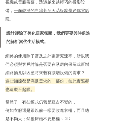
視機或電腦螢幕，透過越來越輕巧的投影設
備，
一面乾淨的白牆甚至天花板就是迷你電影
院
。
設計師除了美化居家氛圍，我們更要與時俱進
的解析當代生活模式。
網路的使用除了普及之外更講究速率，所以我
們必須與客戶討論是否要在臥房內保留或新增
網路插孔以因應將來若有擴增設備的需求？
這些細節都是滿足需求的一部份，如此實際卻
也這麼不起眼。
當然了，有些模式仍舊是亙古不變的，
例如衣服還是跟以前一樣要收進衣櫃，而且總
是不夠大；然後床頭不要壓樑～ XD